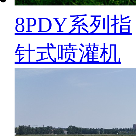
8PDY系列指
针式喷灌机