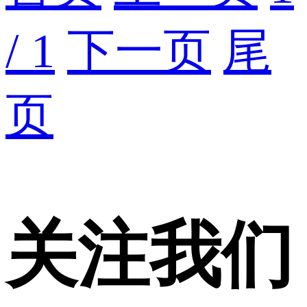
/ 1
下一页
尾
页
关注我们