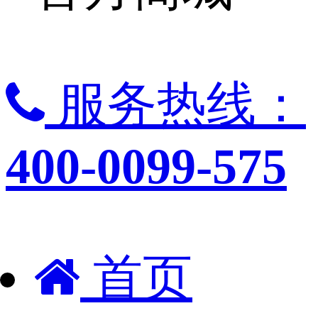
服务热线：
400-0099-575
首页