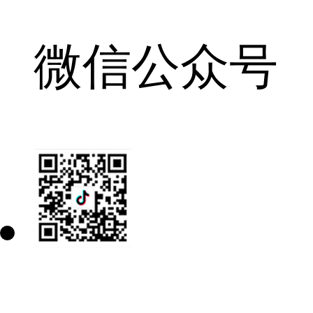
微信公众号