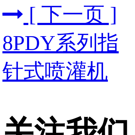
[ 下一页 ]
8PDY系列指
针式喷灌机
关注我们