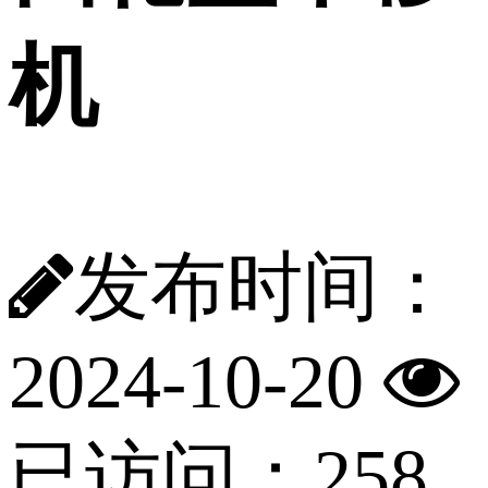
机
发布时间：
2024-10-20
已访问：258