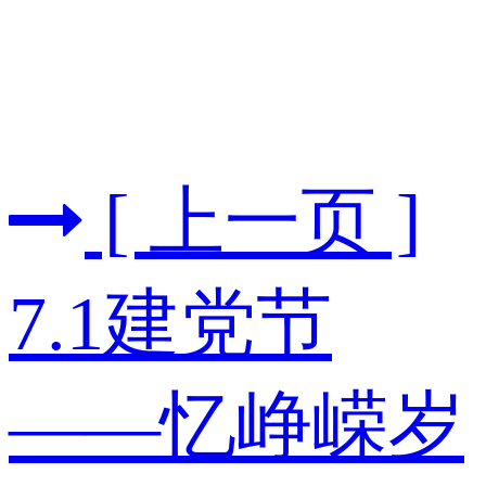
[ 上一页 ]
7.1建党节
——忆峥嵘岁